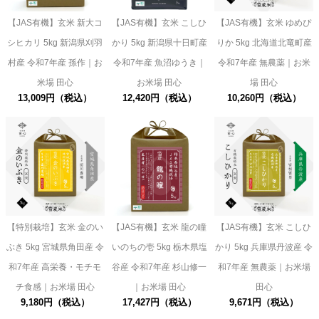
【JAS有機】玄米 新大コ
【JAS有機】玄米 こしひ
【JAS有機】玄米 ゆめぴ
シヒカリ 5kg 新潟県刈羽
かり 5kg 新潟県十日町産
りか 5kg 北海道北竜町産
村産 令和7年産 孫作｜お
令和7年産 魚沼ゆうき｜
令和7年産 無農薬｜お米
米場 田心
お米場 田心
場 田心
13,009円（税込）
12,420円（税込）
10,260円（税込）
【特別栽培】玄米 金のい
【JAS有機】玄米 龍の瞳
【JAS有機】玄米 こしひ
ぶき 5kg 宮城県角田産 令
いのちの壱 5kg 栃木県塩
かり 5kg 兵庫県丹波産 令
和7年産 高栄養・モチモ
谷産 令和7年産 杉山修一
和7年産 無農薬｜お米場
チ食感｜お米場 田心
｜お米場 田心
田心
9,180円（税込）
17,427円（税込）
9,671円（税込）