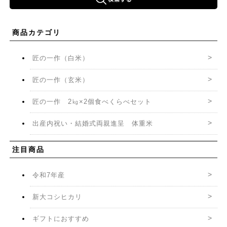
商品カテゴリ
匠の一作（白米）
匠の一作（玄米）
匠の一作 2㎏×2個食べくらべセット
出産内祝い・結婚式両親進呈 体重米
注目商品
令和7年産
新大コシヒカリ
ギフトにおすすめ