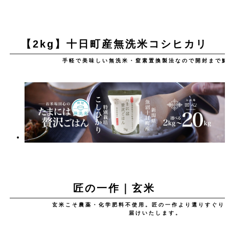
【2kg】十日町産無洗米コシヒカリ
手軽で美味しい無洗米・窒素置換製法なので開封まで鮮
匠の一作｜玄米
玄米こそ農薬・化学肥料不使用。匠の一作より選りすぐり
届けいたします。