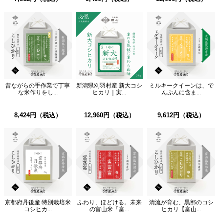
昔ながらの手作業で丁寧
新潟県刈羽村産 新大コシ
ミルキークイーンは、で
な米作りをし...
ヒカリ｜実...
んぷんに含ま...
8,424円（税込）
12,960円（税込）
9,612円（税込）
京都府丹後産 特別栽培米
ふわり、ほどける。未来
清流が育む、黒部のコシ
コシヒカ...
の富山米「富...
ヒカリ【富山...