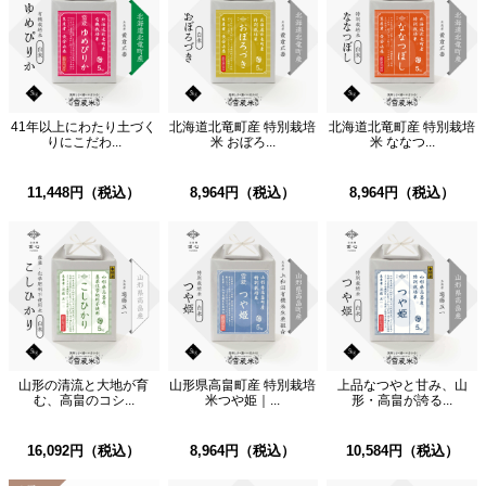
41年以上にわたり土づく
北海道北竜町産 特別栽培
北海道北竜町産 特別栽培
りにこだわ...
米 おぼろ...
米 ななつ...
11,448円（税込）
8,964円（税込）
8,964円（税込）
山形の清流と大地が育
山形県高畠町産 特別栽培
上品なつやと甘み、山
む、高畠のコシ...
米つや姫｜...
形・高畠が誇る...
16,092円（税込）
8,964円（税込）
10,584円（税込）