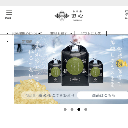
お米場田心について
商品を探す
ギフトに人気
定期便