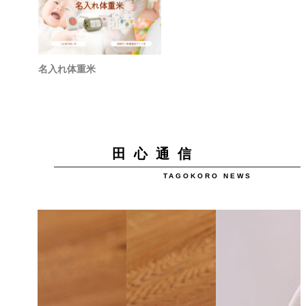
名入れ体重米
田 心 通 信
TAGOKORO NEWS