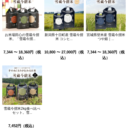
お米場田心の雪蔵今摺
新潟県十日町産 雪蔵今摺
宮城県登米産 雪蔵今摺米
米。「雪蔵今摺...
米 コシヒ...
つや姫｜...
7,344 〜 18,360円（税
10,800 〜 27,000円（税
7,344 〜 18,360円（税
込）
込）
込）
雪蔵今摺米2kg食べ比べ
セット。雪...
7,452円（税込）