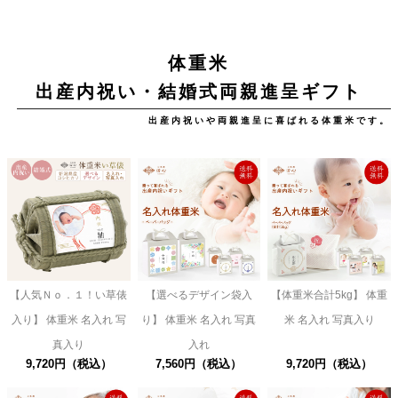
体重米
出産内祝い・結婚式両親進呈ギフト
出産内祝いや両親進呈に喜ばれる体重米です。
【人気Ｎｏ．１！い草俵
【選べるデザイン袋入
【体重米合計5kg】 体重
入り】 体重米 名入れ 写
り】 体重米 名入れ 写真
米 名入れ 写真入り
真入り
入れ
9,720円（税込）
7,560円（税込）
9,720円（税込）