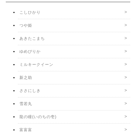
こしひかり
つや姫
あきたこまち
ゆめぴりか
ミルキークイーン
新之助
ささにしき
雪若丸
龍の瞳(いのちの壱)
富富富