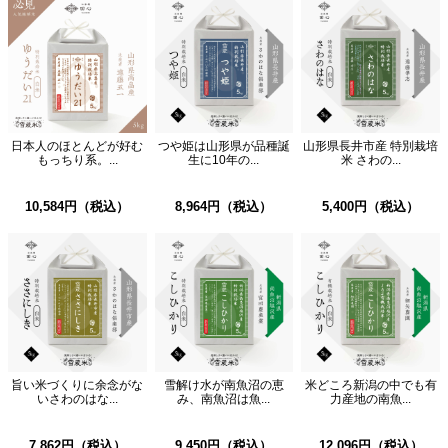
日本人のほとんどが好む
つや姫は山形県が品種誕
山形県長井市産 特別栽培
もっちり系。...
生に10年の...
米 さわの...
10,584円（税込）
8,964円（税込）
5,400円（税込）
旨い米づくりに余念がな
雪解け水が南魚沼の恵
米どころ新潟の中でも有
いさわのはな...
み、南魚沼は魚...
力産地の南魚...
7,862円（税込）
9,450円（税込）
12,096円（税込）