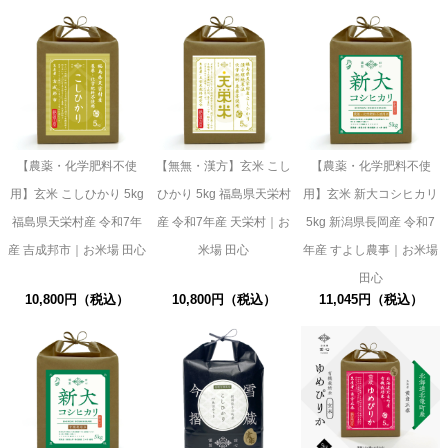
【農薬・化学肥料不使
【無無・漢方】玄米 こし
【農薬・化学肥料不使
用】玄米 こしひかり 5kg
ひかり 5kg 福島県天栄村
用】玄米 新大コシヒカリ
福島県天栄村産 令和7年
産 令和7年産 天栄村｜お
5kg 新潟県長岡産 令和7
産 吉成邦市｜お米場 田心
米場 田心
年産 すよし農事｜お米場
田心
10,800円（税込）
10,800円（税込）
11,045円（税込）