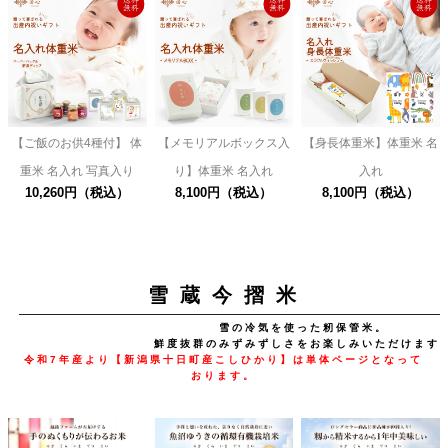
【ご飯のお供4種付】 体
【メモリアルボックス入
【身長体重米】体重米 名
重米 名入れ 写真入り
り】体重米 名入れ
入れ
10,260円（税込）
8,100円（税込）
8,100円（税込）
雪 蔵 今 摺 米
雪の冷気を使った籾保管米。
鮮度抜群のみずみずしさをお楽しみいただけます
令和7年産より【新潟県十日町産こしひかり】は単体ページとなって
おります。